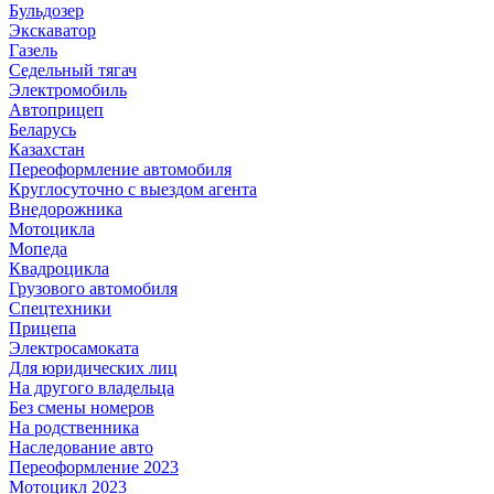
Бульдозер
Экскаватор
Газель
Седельный тягач
Электромобиль
Автоприцеп
Беларусь
Казахстан
Переоформление автомобиля
Круглосуточно с выездом агента
Внедорожника
Мотоцикла
Мопеда
Квадроцикла
Грузового автомобиля
Спецтехники
Прицепа
Электросамоката
Для юридических лиц
На другого владельца
Без смены номеров
На родственника
Наследование авто
Переоформление 2023
Мотоцикл 2023