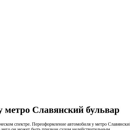
у метро Славянский бульвар
ском спектре. Переоформление автомобиля у метро Славянский 
е чего он может быть признан судом недействительным.