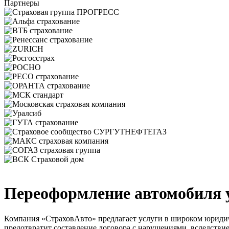
Партнеры
Переоформление автомобиля 
Компания «СтраховАвто» предлагает услуги в широком юридиче
предотвратит составление договора с нарушениями, вследстви