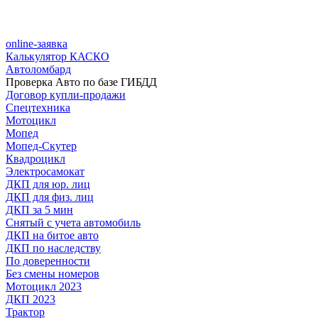
online-заявка
Калькулятор КАСКО
Автоломбард
Проверка Авто по базе ГИБДД
Договор купли-продажи
Спецтехника
Мотоцикл
Мопед
Мопед-Скутер
Квадроцикл
Электросамокат
ДКП для юр. лиц
ДКП для физ. лиц
ДКП за 5 мин
Снятый с учета автомобиль
ДКП на битое авто
ДКП по наследству
По доверенности
Без смены номеров
Мотоцикл 2023
ДКП 2023
Трактор