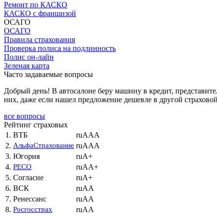
Ремонт по КАСКО
КАСКО с франшизой
ОСАГО
ОСАГО
Правила страхования
Проверка полиса на подлинность
Полис он-лайн
Зеленая карта
Часто задаваемые вопросы
Добрый день! В автосалоне беру машину в кредит, представител
них, даже если нашел предложение дешевле в другой страхово
все вопросы
Рейтинг страховых
1.
ВТБ
ruAAA
2.
АльфаСтрахование
ruAAA
3.
Югория
ruA+
4.
РЕСО
ruAA+
5.
Согласие
ruA+
6.
ВСК
ruAA
7.
Ренессанс
ruAA
8.
Росгосстрах
ruAA