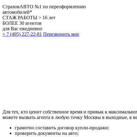
СтраховАВТО
№
1
по переоформлению
автомобилей*
СТАЖ РАБОТЫ
> 16
лет
БОЛЕЕ
30
агентов
для Вас ежедневно
+ 7 (495) 227-22-81
Перезвонить мне
Для тех, кто ценит собственное время и привык к максимальн
можете вызвать агента в любую точку Москвы в выходные, в ве
грамотно составить договор купли-продажи;
проверить документы на авто;