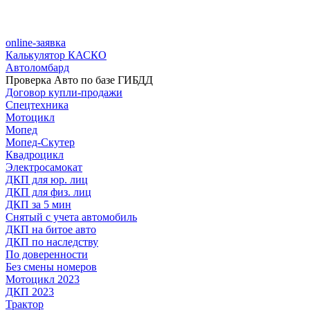
online-заявка
Калькулятор КАСКО
Автоломбард
Проверка Авто по базе ГИБДД
Договор купли-продажи
Спецтехника
Мотоцикл
Мопед
Мопед-Скутер
Квадроцикл
Электросамокат
ДКП для юр. лиц
ДКП для физ. лиц
ДКП за 5 мин
Снятый с учета автомобиль
ДКП на битое авто
ДКП по наследству
По доверенности
Без смены номеров
Мотоцикл 2023
ДКП 2023
Трактор