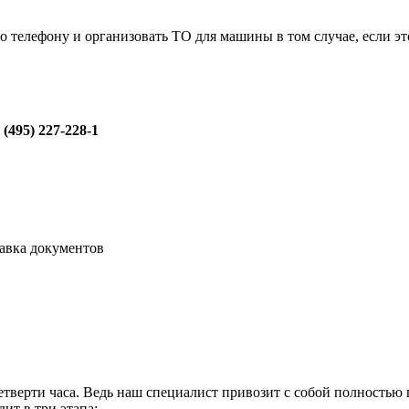
 телефону и организовать ТО для машины в том случае, если эт
 (495) 227-228-1
авка документов
етверти часа. Ведь наш специалист привозит с собой полностью
ит в три этапа: