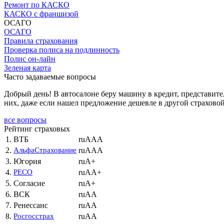
Ремонт по КАСКО
КАСКО с франшизой
ОСАГО
ОСАГО
Правила страхования
Проверка полиса на подлинность
Полис он-лайн
Зеленая карта
Часто задаваемые вопросы
Добрый день! В автосалоне беру машину в кредит, представител
них, даже если нашел предложение дешевле в другой страхово
все вопросы
Рейтинг страховых
1.
ВТБ
ruAAA
2.
АльфаСтрахование
ruAAA
3.
Югория
ruA+
4.
РЕСО
ruAA+
5.
Согласие
ruA+
6.
ВСК
ruAA
7.
Ренессанс
ruAA
8.
Росгосстрах
ruAA