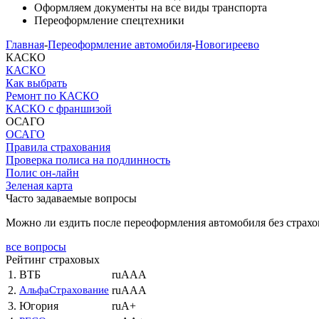
Оформляем документы на все виды транспорта
Переоформление спецтехники
Главная
-
Переоформление автомобиля
-
Новогиреево
КАСКО
КАСКО
Как выбрать
Ремонт по КАСКО
КАСКО с франшизой
ОСАГО
ОСАГО
Правила страхования
Проверка полиса на подлинность
Полис он-лайн
Зеленая карта
Часто задаваемые вопросы
Можно ли ездить после переоформления автомобиля без страхо
все вопросы
Рейтинг страховых
1.
ВТБ
ruAAA
2.
АльфаСтрахование
ruAAA
3.
Югория
ruA+