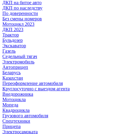
ДКП на битое авто
ДКП по наследству
По доверенности
Без смены номеров
Мотоцикл 2023
ДКП 2023
Трактор
Бульдозер
Экскаватор
Газель
Седельный тягач
Электромобиль
Автоприцеп
Беларусь
Казахстан
Переоформление автомобиля
Круглосуточно с выездом агента
Внедорожника
Мотоцикла
Мопеда
Квадроцикла
Грузового автомобиля
Спецтехники
Прицепа
Электросамоката