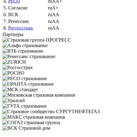
4.
РЕСО
ruAA+
5.
Согласие
ruA+
6.
ВСК
ruAA
7.
Ренессанс
ruAA
8.
Росгосстрах
ruAA
Партнеры