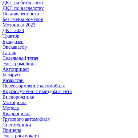
ДКП на битое авто
ДКП по наследству
По доверенности
Без смены номеров
Мотоцикл 2023
ДКП 2023
Трактор
Бульдозер
Экскаватор
Газель
Седельный тягач
Электромобиль
Автоприцеп
Беларусь
Казахстан
Переоформление автомобиля
Круглосуточно с выездом агента
Внедорожника
Мотоцикла
Мопеда
Квадроцикла
Грузового автомобиля
Спецтехники
Прицепа
Электросамоката