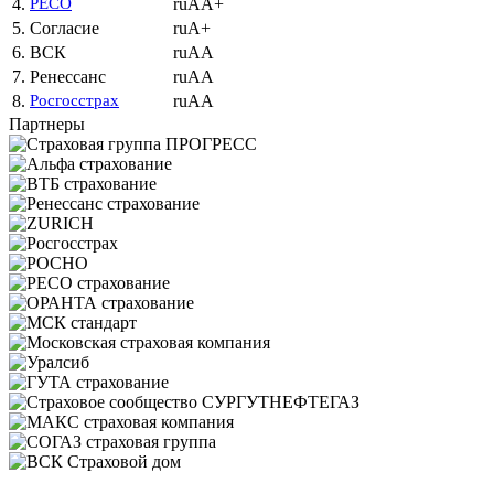
4.
РЕСО
ruAA+
5.
Согласие
ruA+
6.
ВСК
ruAA
7.
Ренессанс
ruAA
8.
Росгосстрах
ruAA
Партнеры