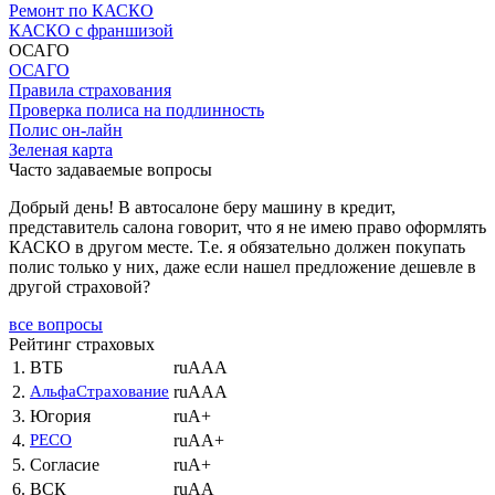
Ремонт по КАСКО
КАСКО с франшизой
ОСАГО
ОСАГО
Правила страхования
Проверка полиса на подлинность
Полис он-лайн
Зеленая карта
Часто задаваемые вопросы
Добрый день! В автосалоне беру машину в кредит,
представитель салона говорит, что я не имею право оформлять
КАСКО в другом месте. Т.е. я обязательно должен покупать
полис только у них, даже если нашел предложение дешевле в
другой страховой?
все вопросы
Рейтинг страховых
1.
ВТБ
ruAAA
2.
АльфаСтрахование
ruAAA
3.
Югория
ruA+
4.
РЕСО
ruAA+
5.
Согласие
ruA+
6.
ВСК
ruAA