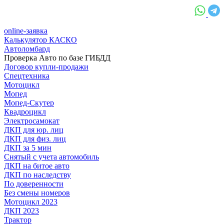
online-заявка
Калькулятор КАСКО
Автоломбард
Проверка Авто по базе ГИБДД
Договор купли-продажи
Спецтехника
Мотоцикл
Мопед
Мопед-Скутер
Квадроцикл
Электросамокат
ДКП для юр. лиц
ДКП для физ. лиц
ДКП за 5 мин
Снятый с учета автомобиль
ДКП на битое авто
ДКП по наследству
По доверенности
Без смены номеров
Мотоцикл 2023
ДКП 2023
Трактор