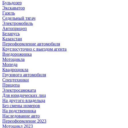
Бульдозер
Экскаватор
Газель
Седельный тягач
Электромобиль
Автоприцеп
Беларусь
Казахстан
Переоформление автомобиля
Круглосуточно с выездом агента
Внедорожника
Мотоцикла
Мопеда
Квадроцикла
Грузового автомобиля
Спецтехники
Прицепа
Электросамоката
Для юридических лиц
На другого владельца
Без смены номеров
На родственника
Наследование авто
Переоформление 2023
Мотоцикл 2023