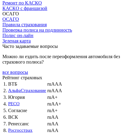
Ремонт по КАСКО
КАСКО с франшизой
ОСАГО
ОСАГО
Правила страхования
Проверка полиса на подлинность
Полис он-лайн
Зеленая карта
Часто задаваемые вопросы
Можно ли ездить после переоформления автомобиля без
страхового полюса?
все вопросы
Рейтинг страховых
1.
ВТБ
ruAAA
2.
АльфаСтрахование
ruAAA
3.
Югория
ruA+
4.
РЕСО
ruAA+
5.
Согласие
ruA+
6.
ВСК
ruAA
7.
Ренессанс
ruAA
8.
Росгосстрах
ruAA