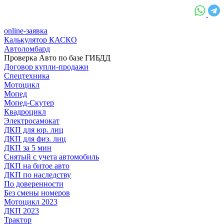
online-заявка
Калькулятор КАСКО
Автоломбард
Проверка Авто по базе ГИБДД
Договор купли-продажи
Спецтехника
Мотоцикл
Мопед
Мопед-Скутер
Квадроцикл
Электросамокат
ДКП для юр. лиц
ДКП для физ. лиц
ДКП за 5 мин
Снятый с учета автомобиль
ДКП на битое авто
ДКП по наследству
По доверенности
Без смены номеров
Мотоцикл 2023
ДКП 2023
Трактор