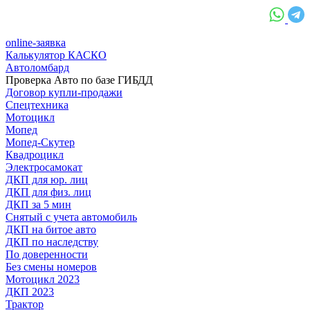
online-заявка
Калькулятор КАСКО
Автоломбард
Проверка Авто по базе ГИБДД
Договор купли-продажи
Спецтехника
Мотоцикл
Мопед
Мопед-Скутер
Квадроцикл
Электросамокат
ДКП для юр. лиц
ДКП для физ. лиц
ДКП за 5 мин
Снятый с учета автомобиль
ДКП на битое авто
ДКП по наследству
По доверенности
Без смены номеров
Мотоцикл 2023
ДКП 2023
Трактор