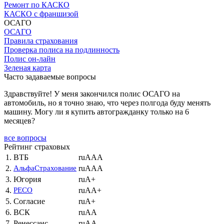
Ремонт по КАСКО
КАСКО с франшизой
ОСАГО
ОСАГО
Правила страхования
Проверка полиса на подлинность
Полис он-лайн
Зеленая карта
Часто задаваемые вопросы
Здравствуйте! У меня закончился полис ОСАГО на
автомобиль, но я точно знаю, что через полгода буду менять
машину. Могу ли я купить автогражданку только на 6
месяцев?
все вопросы
Рейтинг страховых
1.
ВТБ
ruAAA
2.
АльфаСтрахование
ruAAA
3.
Югория
ruA+
4.
РЕСО
ruAA+
5.
Согласие
ruA+
6.
ВСК
ruAA
7.
Ренессанс
ruAA