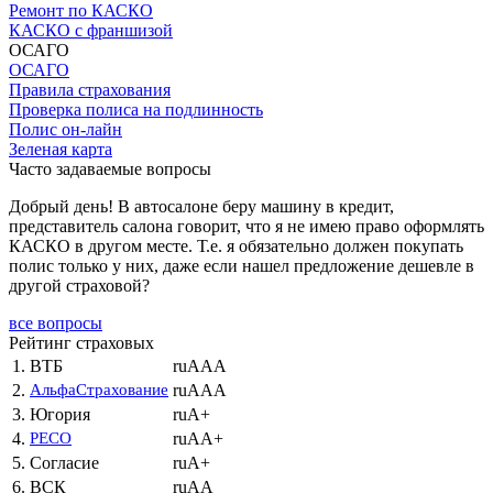
Ремонт по КАСКО
КАСКО с франшизой
ОСАГО
ОСАГО
Правила страхования
Проверка полиса на подлинность
Полис он-лайн
Зеленая карта
Часто задаваемые вопросы
Добрый день! В автосалоне беру машину в кредит,
представитель салона говорит, что я не имею право оформлять
КАСКО в другом месте. Т.е. я обязательно должен покупать
полис только у них, даже если нашел предложение дешевле в
другой страховой?
все вопросы
Рейтинг страховых
1.
ВТБ
ruAAA
2.
АльфаСтрахование
ruAAA
3.
Югория
ruA+
4.
РЕСО
ruAA+
5.
Согласие
ruA+
6.
ВСК
ruAA