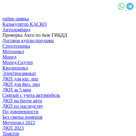
online-заявка
Калькулятор КАСКО
Автоломбард
Проверка Авто по базе ГИБДД
Договор купли-продажи
Спецтехника
Мотоцикл
Мопед
Мопед-Скутер
Квадроцикл
Электросамокат
ДКП для юр. лиц
ДКП для физ. лиц
ДКП за 5 мин
Снятый с учета автомобиль
ДКП на битое авто
ДКП по наследству
По доверенности
Без смены номеров
Мотоцикл 2023
ДКП 2023
Трактор