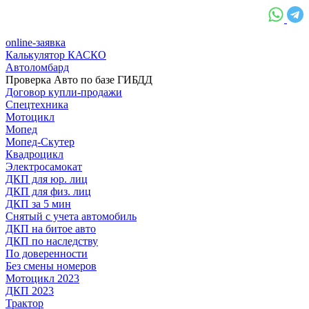
online-заявка
Калькулятор КАСКО
Автоломбард
Проверка Авто по базе ГИБДД
Договор купли-продажи
Спецтехника
Мотоцикл
Мопед
Мопед-Скутер
Квадроцикл
Электросамокат
ДКП для юр. лиц
ДКП для физ. лиц
ДКП за 5 мин
Снятый с учета автомобиль
ДКП на битое авто
ДКП по наследству
По доверенности
Без смены номеров
Мотоцикл 2023
ДКП 2023
Трактор