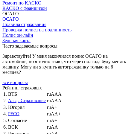
Ремонт по КАСКО
КАСКО с франшизой
ОСАГО
ОСАГО
Правила страхования
Проверка полиса на подлинность
Полис он-лайн
Зеленая карта
Часто задаваемые вопросы
Здравствуйте! У меня закончился полис ОСАГО на
автомобиль, но я точно знаю, что через полгода буду менять
машину. Могу ли я купить автогражданку только на 6
месяцев?
все вопросы
Рейтинг страховых
1.
ВТБ
ruAAA
2.
АльфаСтрахование
ruAAA
3.
Югория
ruA+
4.
РЕСО
ruAA+
5.
Согласие
ruA+
6.
ВСК
ruAA
7.
Ренессанс
ruAA